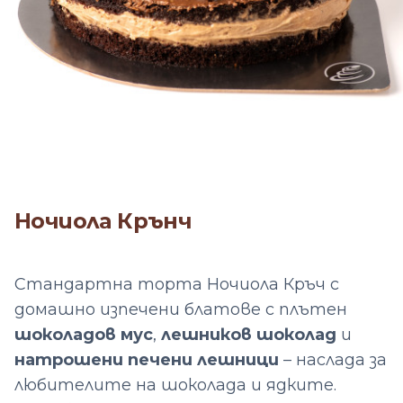
Ночиола Крънч
Продуктова информация
Описание
Стандартна торта Ночиола Кръч с
домашно изпечени блатове с плътен
шоколадов мус
,
лешников шоколад
и
натрошени печени лешници
– наслада за
любителите на шоколада и ядките.