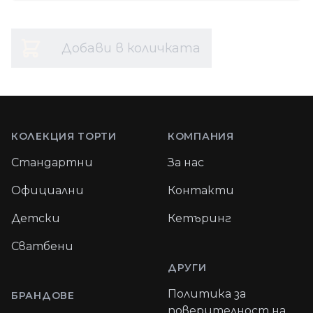
Добави в количката
Footer
КОЛЕКЦИЯ ТОРТИ
КОМПАНИЯ
Стандартни
За нас
Официални
Контакти
Детски
Кетъринг
Сватбени
ДРУГИ
Политика за
БРАНДОВЕ
поверителност на