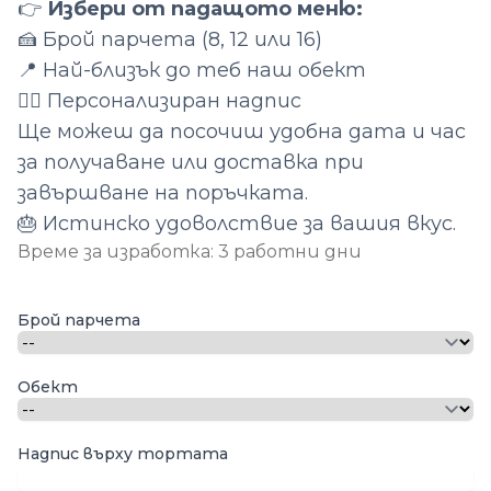
👉
Избери от падащото меню:
🍰 Брой парчета (8, 12 или 16)
📍 Най-близък до теб наш обект
✍🏻 Персонализиран надпис
Ще можеш да посочиш удобна дата и час
за получаване или доставка при
завършване на поръчката.
🎂 Истинско удоволствие за вашия вкус.
Време за изработка: 3 работни дни
Опции
Брой парчета
Обект
Надпис върху тортата