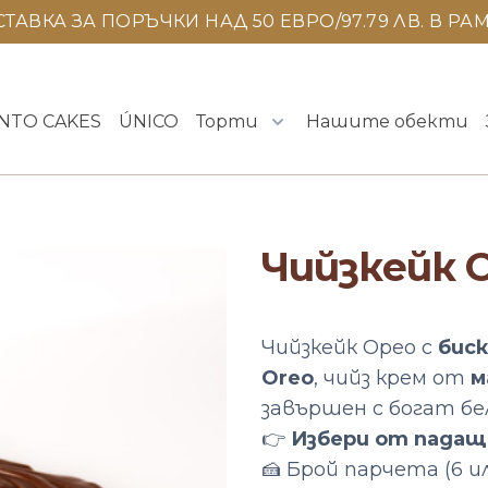
ТАВКА ЗА ПОРЪЧКИ НАД 50 ЕВРО/97.79 ЛВ. В РАМ
NTO CAKES
ÚNICO
Торти
Нашите обекти
Чийзкейк 
Продуктова информац
Описание
Чийзкейк Орео с
бис
Oreo
, чийз крем от
м
завършен с богат бел
👉
Избери от падащ
🍰 Брой парчета (6 ил