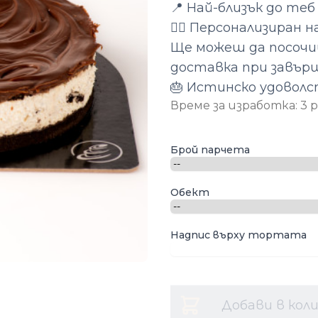
📍 Най-близък до те
✍🏻 Персонализиран н
Ще можеш да посочиш
доставка при завър
🎂 Истинско удоволс
Време за изработка: 3
Опции
Брой парчета
Обект
Надпис върху тортата
Добави в кол