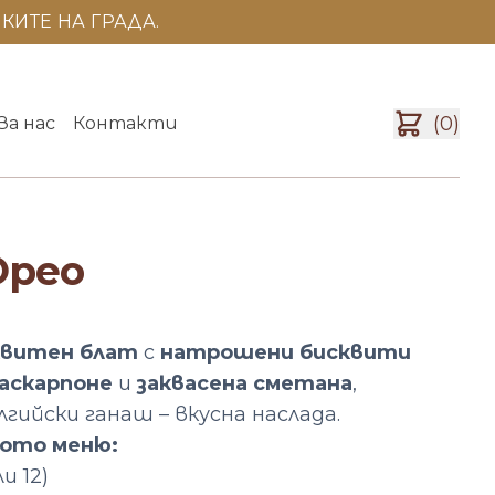
КИТЕ НА ГРАДА.
(0)
За нас
Контакти
Орео
ия
квитен блат
с
натрошени бисквити
аскарпоне
и
заквасена сметана
,
гийски ганаш – вкусна наслада.
ото меню:
и 12)