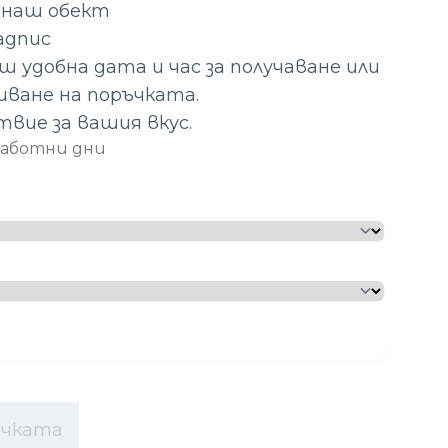
б наш обект
адпис
 удобна дата и час за получаване или
шване на поръчката.
твие за вашия вкус.
 работни дни
ичката